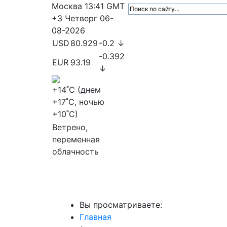
Москва
13:41
GMT
+3
Четверг
06-
08-2026
USD
80.929
-0.2 ↓
-0.392
EUR
93.19
↓
+14
˚C (днем
+17
˚C, ночью
+10
˚C)
Ветрено,
переменная
облачность
МедиаПрофи
Главное
Медиарыно
Вы просматриваете:
Главная