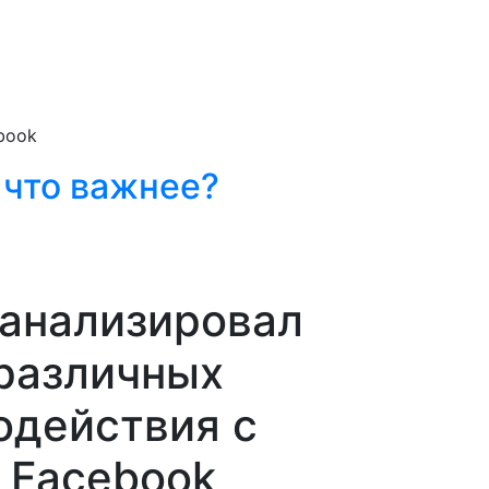
book
 что важнее?
оанализировал
различных
одействия с
 Facebook