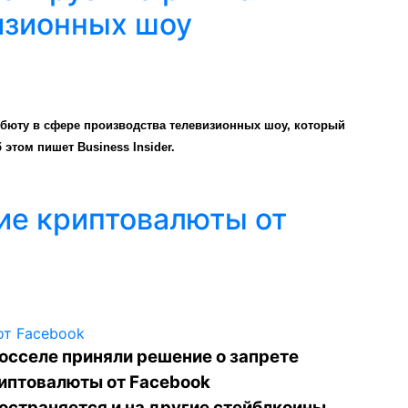
изионных шоу
ебюту в сфере производства телевизионных шоу, который
б этом пишет
Business Insider
.
ие криптовалюты от
юсселе приняли решение о запрете
иптовалюты от Facebook
остраняется и на другие стейблкоины