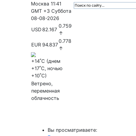
Москва
11:41
GMT +3
Суббота
08-08-2026
0.759
USD
82.167
↑
0.778
EUR
94.837
↑
+14
˚C (днем
+17
˚C, ночью
+10
˚C)
Ветрено,
переменная
облачность
МедиаПрофи
Главное
Медиарыно
Вы просматриваете: