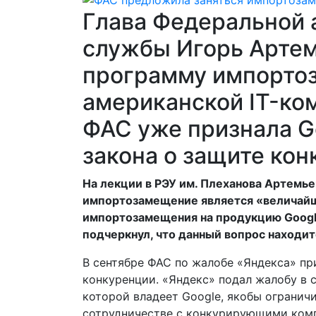
Глава Федеральной
службы Игорь Артем
программу импорто
американской IT-ко
ФАС уже признала G
закона о защите ко
На лекции в РЭУ им. Плеханова Артемьев
импортозамещение является «величайш
импортозамещения на продукцию Googl
подчеркнул, что данный вопрос находит
В сентябре ФАС по жалобе «Яндекса» пр
конкуренции. «Яндекс» подал жалобу в с
которой владеет Google, якобы огранич
сотрудничестве с конкурирующими ком