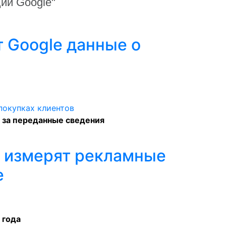
ии Google"
т Google данные о
 за переданные сведения
e измерят рекламные
e
 года