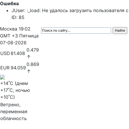
Ошибка
JUser: :_load: Не удалось загрузить пользователя с
ID: 85
Москва
19:02
GMT +3
Пятница
07-08-2026
0.479
USD
81.408
↑
0.869
EUR
94.059
↑
+14
˚C (днем
+17
˚C, ночью
+10
˚C)
Ветрено,
переменная
облачность