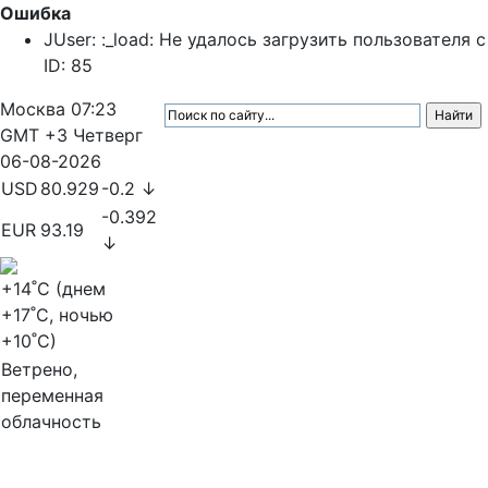
Ошибка
JUser: :_load: Не удалось загрузить пользователя с
ID: 85
Москва
07:23
GMT +3
Четверг
06-08-2026
USD
80.929
-0.2 ↓
-0.392
EUR
93.19
↓
+14
˚C (днем
+17
˚C, ночью
+10
˚C)
Ветрено,
переменная
облачность