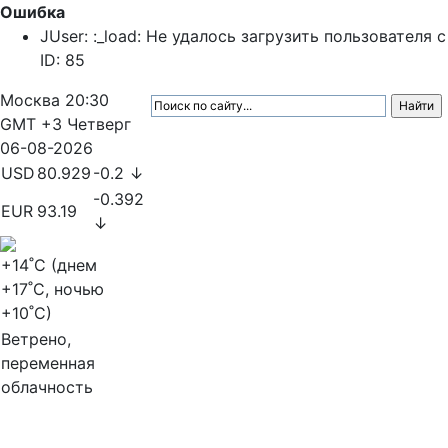
Ошибка
JUser: :_load: Не удалось загрузить пользователя с
ID: 85
Москва
20:30
GMT +3
Четверг
06-08-2026
USD
80.929
-0.2 ↓
-0.392
EUR
93.19
↓
+14
˚C (днем
+17
˚C, ночью
+10
˚C)
Ветрено,
переменная
облачность