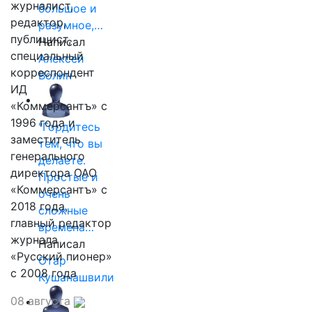
журналист,
большое и
редактор,
разумное,…
публицист,
Написал
специальный
Алексей
корреспондент
Волин
ИД
«Коммерсантъ» с
1996 года и
"Гордитесь
заместитель
тем, что вы
генерального
делаете.
директора ОАО
Простые и
«Коммерсантъ» с
очень
2018 года,
сложные
главный редактор
времена…
журнала
Написал
«Русский пионер»
Отар
с 2008 года
Кушанашвили
08 августа