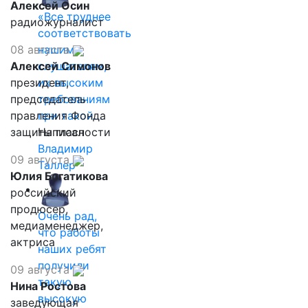
Алексей Осин
«Все труднее
радиожурналист
соответствовать
08 августа
нашим
Алексей Симонов
слушателям,
президент,
их высоким
председатель
требованиям
правления Фонда
при такой…
защиты гласности
Написал
Владимир
09 августа
Таллер
Юлия Богатикова
российский
продюсер,
Очень рад,
медиаменеджер,
что работы
актриса
наших ребят
получили
09 августа
такую
Нина Ростова
высокую
заведующая