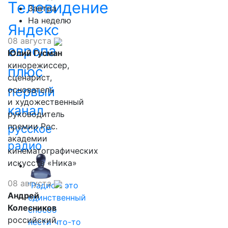
Телевидение
Завтра
На неделю
Яндекс
08 августа
европа
Юлий Гусман
кинорежиссер,
плюс
сценарист,
первый
основатель
и художественный
канал
руководитель
премии Рос.
русское
академии
радио
кинематографических
искусств «Ника»
08 августа
"Радио - это
Андрей
единственный
Колесников
способ
российский
нести что-то