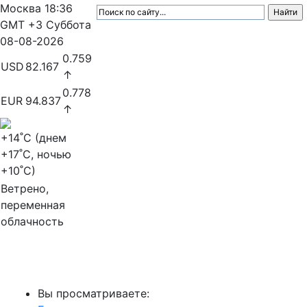
Москва
18:36
GMT +3
Суббота
08-08-2026
0.759
USD
82.167
↑
0.778
EUR
94.837
↑
+14
˚C (днем
+17
˚C, ночью
+10
˚C)
Ветрено,
переменная
облачность
МедиаПрофи
Вы просматриваете: