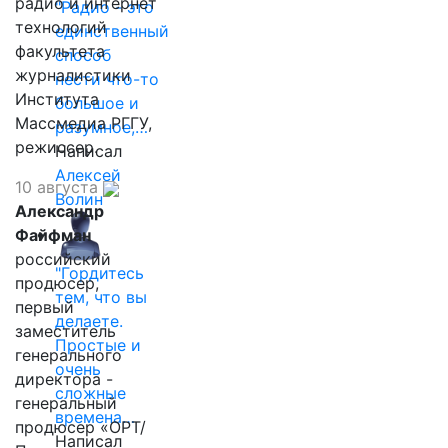
радио и интернет
"Радио - это
технологий
единственный
факультета
способ
журналистики
нести что-то
Института
большое и
Массмедиа РГГУ,
разумное,…
режиссер.
Написал
Алексей
10 августа
Волин
Александр
Файфман
российский
"Гордитесь
продюсер,
тем, что вы
первый
делаете.
заместитель
Простые и
генерального
очень
директора -
сложные
генеральный
времена…
продюсер «ОРТ/
Написал