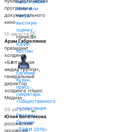
публицистических
наших ребят
программ и
получили
документального
такую
кино
высокую
оценку…
10 августа
Написал
Арам Габрелянов
Юрий
президент
Костин
холдинга
«Балтийская
медиа группа»,
Евгений
генеральный
Кузин,
директор
пресс-
холдинга «Ньюс
секретарь
Медиа»
«Общественного
телевидения
09 августа
России»:
Юлия Богатикова
Премия
российский
«ТЭФИ 2019»
продюсер,