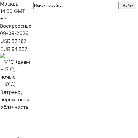
Москва
14:50
GMT
+3
Воскресенье
09-08-2026
USD
82.167
EUR
94.837
+14
˚C (днем
+17
˚C,
ночью
+10
˚C)
Ветрено,
переменная
облачность
МедиаПрофи