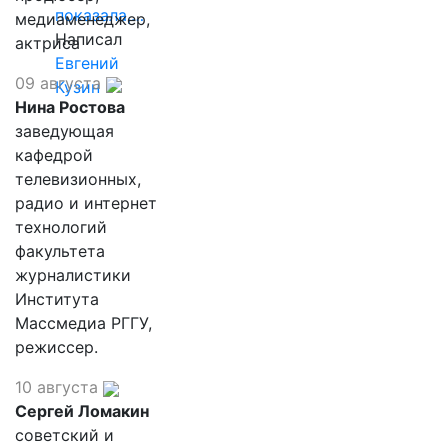
показала,…
медиаменеджер,
Написал
актриса
Евгений
09 августа
Кузин
Нина Ростова
заведующая
кафедрой
телевизионных,
радио и интернет
технологий
факультета
журналистики
Института
Массмедиа РГГУ,
режиссер.
10 августа
Сергей Ломакин
советский и