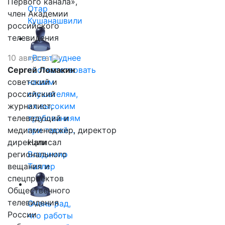
Первого канала»,
Отар
член Академии
Кушанашвили
российского
телевидения
10 августа
«Все труднее
Сергей Ломакин
соответствовать
советский и
нашим
российский
слушателям,
журналист,
их высоким
телеведущий и
требованиям
медиаменеджер, директор
при такой…
дирекции
Написал
регионального
Владимир
вещания и
Таллер
спецпроектов
Общественного
телевидения
Очень рад,
России
что работы