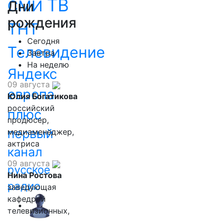
ТВ
СМИ
Дни
рождения
ТНТ
Сегодня
Телевидение
Завтра
На неделю
Яндекс
09 августа
европа
Юлия Богатикова
российский
плюс
продюсер,
первый
медиаменеджер,
актриса
канал
09 августа
русское
Нина Ростова
радио
заведующая
кафедрой
телевизионных,