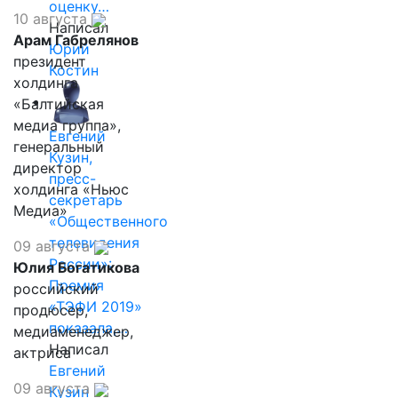
оценку…
10 августа
Написал
Арам Габрелянов
Юрий
президент
Костин
холдинга
«Балтийская
медиа группа»,
Евгений
генеральный
Кузин,
директор
пресс-
холдинга «Ньюс
секретарь
Медиа»
«Общественного
телевидения
09 августа
России»:
Юлия Богатикова
Премия
российский
«ТЭФИ 2019»
продюсер,
показала,…
медиаменеджер,
Написал
актриса
Евгений
09 августа
Кузин