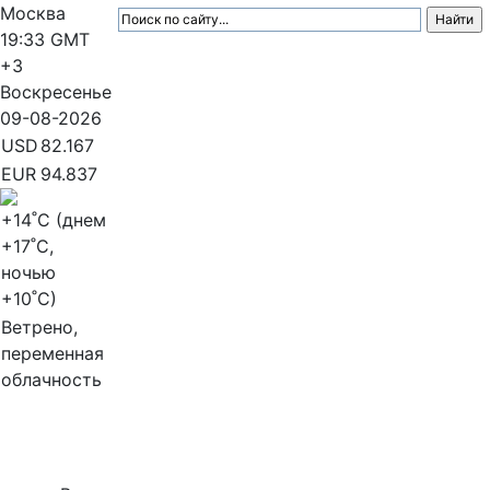
Москва
19:33
GMT
+3
Воскресенье
09-08-2026
USD
82.167
EUR
94.837
+14
˚C (днем
+17
˚C,
ночью
+10
˚C)
Ветрено,
переменная
облачность
МедиаПрофи