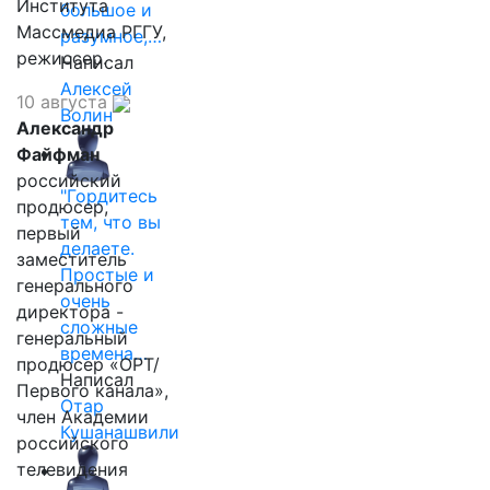
Института
большое и
Массмедиа РГГУ,
разумное,…
режиссер.
Написал
Алексей
10 августа
Волин
Александр
Файфман
российский
"Гордитесь
продюсер,
тем, что вы
первый
делаете.
заместитель
Простые и
генерального
очень
директора -
сложные
генеральный
времена…
продюсер «ОРТ/
Написал
Первого канала»,
Отар
член Академии
Кушанашвили
российского
телевидения