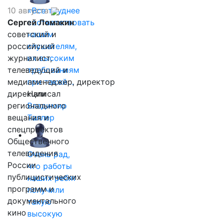
10 августа
«Все труднее
Сергей Ломакин
соответствовать
советский и
нашим
российский
слушателям,
журналист,
их высоким
телеведущий и
требованиям
медиаменеджер, директор
при такой…
дирекции
Написал
регионального
Владимир
вещания и
Таллер
спецпроектов
Общественного
телевидения
Очень рад,
России
что работы
публицистических
наших ребят
программ и
получили
документального
такую
кино
высокую