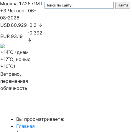
Москва
17:25
GMT
+3
Четверг
06-
08-2026
USD
80.929
-0.2 ↓
-0.392
EUR
93.19
↓
+14
˚C (днем
+17
˚C, ночью
+10
˚C)
Ветрено,
переменная
облачность
МедиаПрофи
Вы просматриваете:
Главная