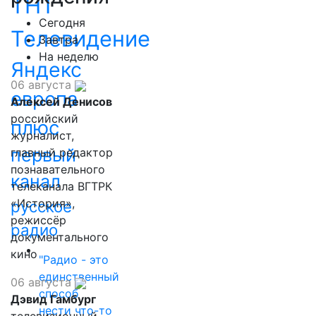
ТНТ
Сегодня
Телевидение
Завтра
На неделю
Яндекс
06 августа
европа
Алексей Денисов
российский
плюс
журналист,
первый
главный редактор
познавательного
канал
телеканала ВГТРК
«История»,
русское
режиссёр
радио
документального
кино
"Радио - это
единственный
06 августа
способ
Дэвид Гамбург
нести что-то