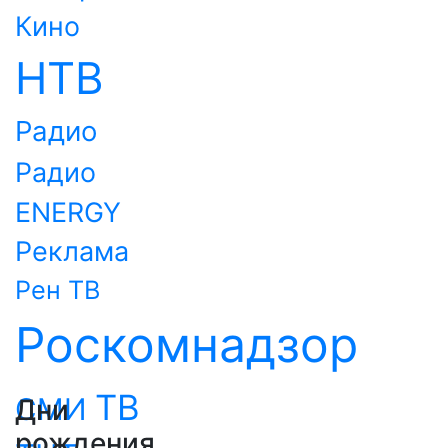
Кино
НТВ
Радио
Радио
ENERGY
Реклама
Рен ТВ
Роскомнадзор
ТВ
СМИ
Дни
рождения