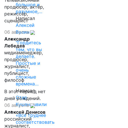
телевизионный
большое и
продюсер, актёр,
разумное,…
режиссёр,
Написал
сценарист
Алексей
Волин
06 августа
Александр
"Гордитесь
Лебедев
тем, что вы
медиаменеджер,
делаете.
продюсер,
Простые и
журналист,
очень
публицист,
сложные
философ
времена…
Написал
В этот период нет
Отар
дней рождений.
Кушанашвили
06 августа
Алексей Денисов
«Все труднее
российский
соответствовать
журналист,