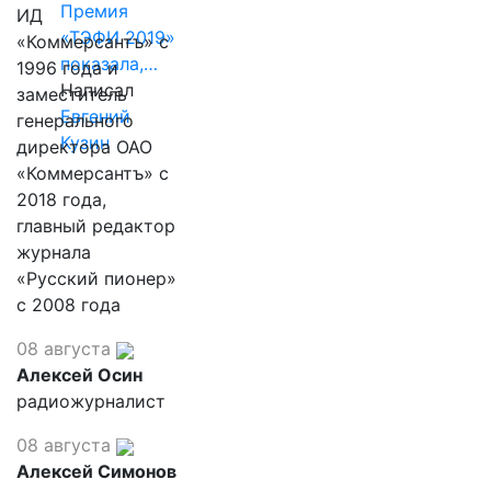
Премия
ИД
«ТЭФИ 2019»
«Коммерсантъ» с
показала,…
1996 года и
Написал
заместитель
Евгений
генерального
Кузин
директора ОАО
«Коммерсантъ» с
2018 года,
главный редактор
журнала
«Русский пионер»
с 2008 года
08 августа
Алексей Осин
радиожурналист
08 августа
Алексей Симонов