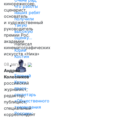
Очень рад,
кинорежиссер,
что работы
сценарист,
наших ребят
основатель
получили
и художественный
такую
руководитель
высокую
премии Рос.
оценку…
академии
Написал
кинематографических
Юрий
искусств «Ника»
Костин
08 августа
Андрей
Евгений
Колесников
Кузин,
российский
пресс-
журналист,
секретарь
редактор,
«Общественного
публицист,
телевидения
специальный
России»:
корреспондент