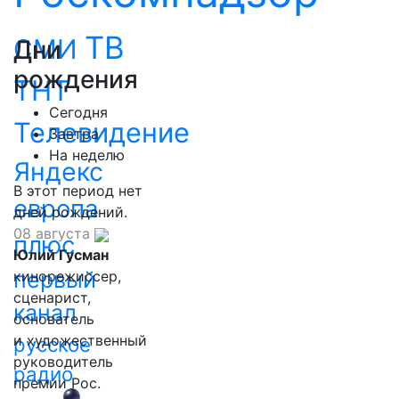
ТВ
СМИ
Дни
рождения
ТНТ
Сегодня
Телевидение
Завтра
На неделю
Яндекс
В этот период нет
европа
дней рождений.
08 августа
плюс
Юлий Гусман
первый
кинорежиссер,
сценарист,
канал
основатель
и художественный
русское
руководитель
радио
премии Рос.