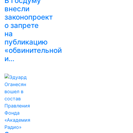
В Госдуму
внесли
законопроект
о запрете
на
публикацию
«обвинительной
и…