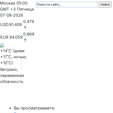
Москва
05:00
GMT +3
Пятница
07-08-2026
0.479
USD
81.408
↑
0.869
EUR
94.059
↑
+14
˚C (днем
+17
˚C, ночью
+10
˚C)
Ветрено,
переменная
облачность
МедиаПрофи
Вы просматриваете: