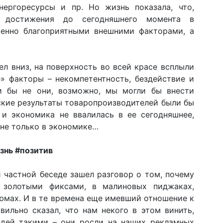
нергоресурсы и пр. Но жизнь показала, что,
е достижения до сегодняшнего момента в
менно благоприятными внешними факторами, а
л вниз, на поверхность во всей красе всплыли
» факторы – некомпетентность, бездействие и
и бы не они, возможно, мы могли бы внести
ские результаты товаропроизводителей были бы
 и экономика не ввалилась в ее сегодняшнее,
 не только в экономике…
знь #позитив
 частной беседе зашел разговор о том, почему
золотыми фиксами, в малиновых пиджаках,
юмах. И в те времена еще имевший отношение к
ильно сказал, что нам некого в этом винить,
юдей такими – они росли на наших рекламных