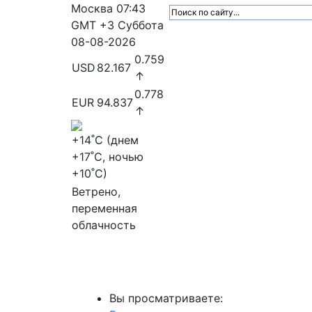
Москва
07:43
GMT +3
Суббота
08-08-2026
0.759
USD
82.167
↑
0.778
EUR
94.837
↑
+14
˚C (днем
+17
˚C, ночью
+10
˚C)
Ветрено,
переменная
облачность
МедиаПрофи
Главное
Медиарыно
Вы просматриваете: