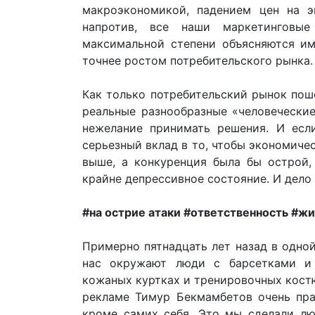
макроэкономикой, падением цен на э
напротив, все наши маркетинговы
максимальной степени объясняются и
точнее ростом потребительского рынка.
Как только потребительский рынок поше
реальные разнообразные «человеческие
нежелание принимать решения. И есл
серьезный вклад в то, чтобы экономиче
выше, а конкуренция была бы острой,
крайне депрессивное состояние. И дело
#на острие атаки #ответственность #жи
Примерно пятнадцать лет назад в одной
нас окружают люди с барсетками и 
кожаных куртках и тренировочных кост
рекламе Тимур Бекмамбетов очень прав
кроме самих себя. Это мы сделали л