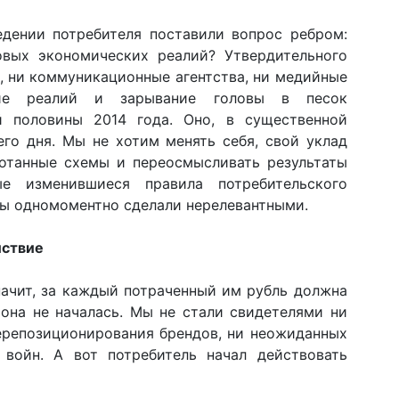
едении потребителя поставили вопрос ребром:
овых экономических реалий? Утвердительного
и, ни коммуникационные агентства, ни медийные
ние реалий и зарывание головы в песок
й половины 2014 года. Оно, в существенной
его дня. Мы не хотим менять себя, свой уклад
ботанные схемы и переосмысливать результаты
ые изменившиеся правила потребительского
ры одномоментно сделали нерелевантными.
йствие
начит, за каждый потраченный им рубль должна
 она не началась. Мы не стали свидетелями ни
ерепозиционирования брендов, ни неожиданных
 войн. А вот потребитель начал действовать