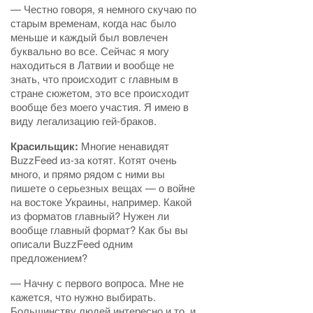
— Честно говоря, я немного скучаю по
старым временам, когда нас было
меньше и каждый был вовлечен
буквально во все. Сейчас я могу
находиться в Латвии и вообще не
знать, что происходит с главным в
стране сюжетом, это все происходит
вообще без моего участия. Я имею в
виду легализацию гей-браков.
Красильщик:
Многие ненавидят
BuzzFeed из-за котят. Котят очень
много, и прямо рядом с ними вы
пишете о серьезных вещах — о войне
на востоке Украины, например. Какой
из форматов главный? Нужен ли
вообще главный формат? Как бы вы
описали BuzzFeed одним
предложением?
— Начну с первого вопроса. Мне не
кажется, что нужно выбирать.
Большинству людей интересно и то, и