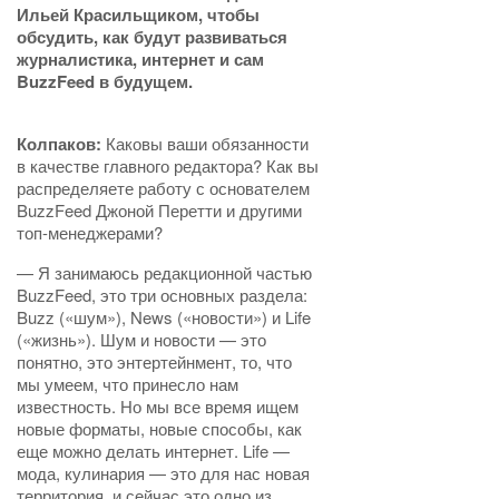
Ильей Красильщиком, чтобы
обсудить, как будут развиваться
журналистика, интернет и сам
BuzzFeed в будущем.
Колпаков:
Каковы ваши обязанности
в качестве главного редактора? Как вы
распределяете работу с основателем
BuzzFeed Джоной Перетти и другими
топ-менеджерами?
— Я занимаюсь редакционной частью
BuzzFeed, это три основных раздела:
Buzz («шум»), News («новости») и Life
(«жизнь»). Шум и новости — это
понятно, это энтертейнмент, то, что
мы умеем, что принесло нам
известность. Но мы все время ищем
новые форматы, новые способы, как
еще можно делать интернет. Life —
мода, кулинария — это для нас новая
территория, и сейчас это одно из