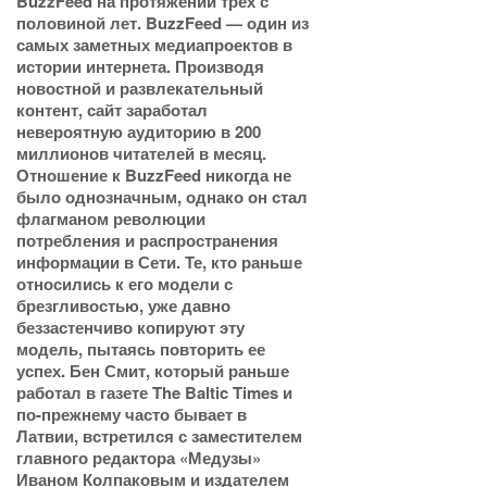
BuzzFeed на протяжении трех с
половиной лет. BuzzFeed — один из
самых заметных медиапроектов в
истории интернета. Производя
новостной и развлекательный
контент, сайт заработал
невероятную аудиторию в 200
миллионов читателей в месяц.
Отношение к BuzzFeed никогда не
было однозначным, однако он стал
флагманом революции
потребления и распространения
информации в Сети. Те, кто раньше
относились к его модели с
брезгливостью, уже давно
беззастенчиво копируют эту
модель, пытаясь повторить ее
успех. Бен Смит, который раньше
работал в газете The Baltic Times и
по-прежнему часто бывает в
Латвии, встретился с заместителем
главного редактора «Медузы»
Иваном Колпаковым и издателем