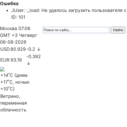
Ошибка
JUser: :_load: Не удалось загрузить пользователя с
ID: 101
Москва
07:06
GMT +3
Четверг
06-08-2026
USD
80.929
-0.2 ↓
-0.392
EUR
93.19
↓
+14
˚C (днем
+17
˚C, ночью
+10
˚C)
Ветрено,
переменная
облачность