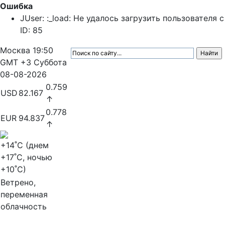
Ошибка
JUser: :_load: Не удалось загрузить пользователя с
ID: 85
Москва
19:50
GMT +3
Суббота
08-08-2026
0.759
USD
82.167
↑
0.778
EUR
94.837
↑
+14
˚C (днем
+17
˚C, ночью
+10
˚C)
Ветрено,
переменная
облачность