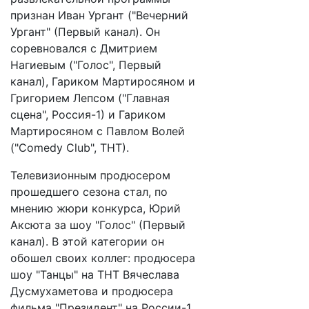
признан Иван Ургант ("Вечерний
Ургант" (Первый канал). Он
соревновался с Дмитрием
Нагиевым ("Голос", Первый
канал), Гариком Мартиросяном и
Григорием Лепсом ("Главная
сцена", Россия-1) и Гариком
Мартиросяном с Павлом Волей
("Comedy Club", ТНТ).
Телевизионным продюсером
прошедшего сезона стал, по
мнению жюри конкурса, Юрий
Аксюта за шоу "Голос" (Первый
канал). В этой категории он
обошел своих коллег: продюсера
шоу "Танцы" на ТНТ Вячеслава
Дусмухаметова и продюсера
фильма "Президент" на России-1