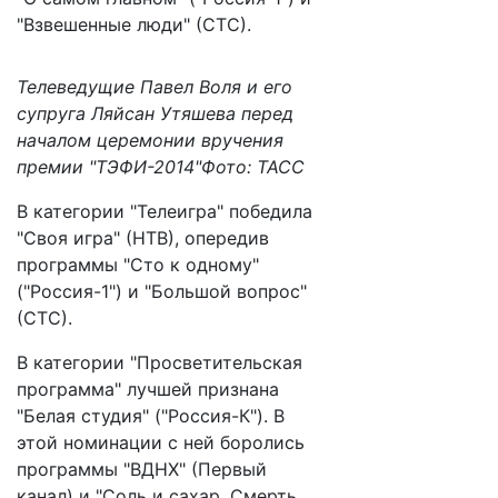
"Взвешенные люди" (СТС).
Телеведущие Павел Воля и его
супруга Ляйсан Утяшева перед
началом церемонии вручения
премии "ТЭФИ-2014"Фото: ТАСС
В категории "Телеигра" победила
"Своя игра" (НТВ), опередив
программы "Сто к одному"
("Россия-1") и "Большой вопрос"
(СТС).
В категории "Просветительская
программа" лучшей признана
"Белая студия" ("Россия-К"). В
этой номинации с ней боролись
программы "ВДНХ" (Первый
канал) и "Соль и сахар. Смерть