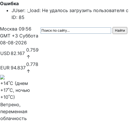
Ошибка
JUser: :_load: Не удалось загрузить пользователя с
ID: 85
Москва
09:56
GMT +3
Суббота
08-08-2026
0.759
USD
82.167
↑
0.778
EUR
94.837
↑
+14
˚C (днем
+17
˚C, ночью
+10
˚C)
Ветрено,
переменная
облачность