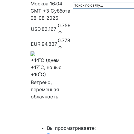
Москва
16:04
GMT +3
Суббота
08-08-2026
0.759
USD
82.167
↑
0.778
EUR
94.837
↑
+14
˚C (днем
+17
˚C, ночью
+10
˚C)
Ветрено,
переменная
облачность
МедиаПрофи
Главное
Медиарыно
Вы просматриваете: