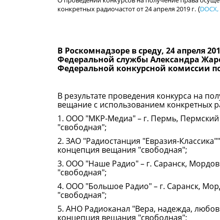
О проведении конкурсов на получение права осуще
конкретных радиочастот от 24 апреля 2019 г.
DOCX, 
(
В Роскомнадзоре в среду, 24 апреля 2
Федеральной службы Александра Жаро
Федеральной конкурсной комиссии п
В результате проведения конкурса на по
вещание с использованием конкретных р
1. ООО "МКР-Медиа" – г. Пермь, Пермский 
"свободная";
2. ЗАО "Радиостанция "Евразия-Классика"" 
концепция вещания "свободная";
3. ООО "Наше Радио" – г. Саранск, Мордов
"свободная";
4. ООО "Большое Радио" – г. Саранск, Мор
"свободная";
5. АНО Радиоканал "Вера, надежда, любовь"
концепция вещания "свободная";