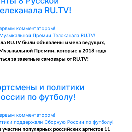
нты 8 Русской
елеканала RU.TV!
первым комментатором!
ала
RU
.
TV
были объявлены имена ведущих,
Музыкальной Премии, которые в 2018 году
ться за заветные самовары от
RU
.
TV
!
ортсмены и политики
оссии по футболу!
первым комментатором!
 участии популярных российских артистов 11