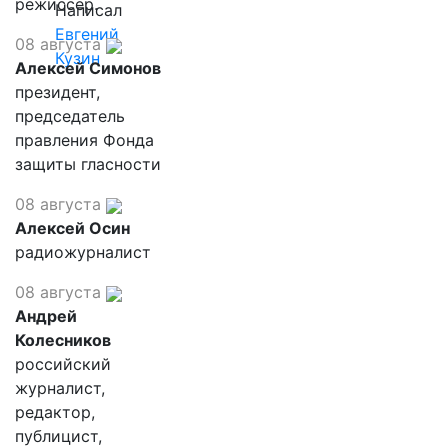
режиссер.
Написал
Евгений
08 августа
Кузин
Алексей Симонов
президент,
председатель
правления Фонда
защиты гласности
08 августа
Алексей Осин
радиожурналист
08 августа
Андрей
Колесников
российский
журналист,
редактор,
публицист,