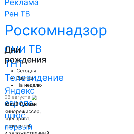
Реклама
Рен ТВ
Роскомнадзор
ТВ
СМИ
Дни
рождения
ТНТ
Сегодня
Телевидение
Завтра
На неделю
Яндекс
08 августа
европа
Юлий Гусман
кинорежиссер,
плюс
сценарист,
первый
основатель
и художественный