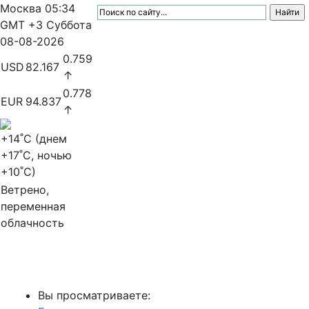
Москва
05:34
GMT +3
Суббота
08-08-2026
0.759
USD
82.167
↑
0.778
EUR
94.837
↑
+14
˚C (днем
+17
˚C, ночью
+10
˚C)
Ветрено,
переменная
облачность
МедиаПрофи
Вы просматриваете: