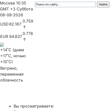
Москва
10:35
GMT +3
Суббота
08-08-2026
0.759
USD
82.167
↑
0.778
EUR
94.837
↑
+14
˚C (днем
+17
˚C, ночью
+10
˚C)
Ветрено,
переменная
облачность
МедиаПрофи
Вы просматриваете: