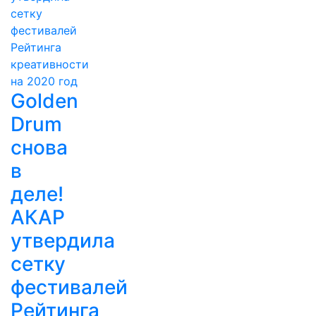
Golden
Drum
снова
в
деле!
АКАР
утвердила
сетку
фестивалей
Рейтинга