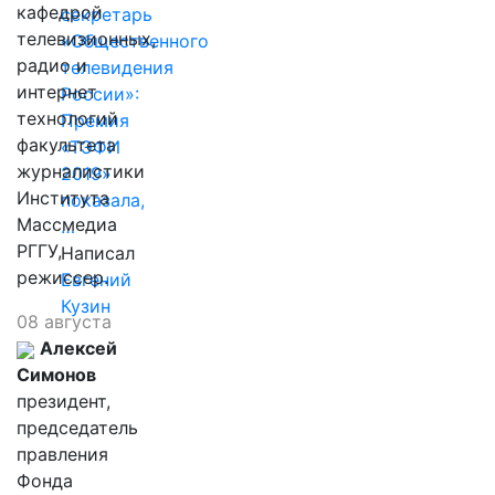
кафедрой
секретарь
телевизионных,
«Общественного
радио и
телевидения
интернет
России»:
технологий
Премия
факультета
«ТЭФИ
журналистики
2019»
Института
показала,
Массмедиа
…
РГГУ,
Написал
режиссер.
Евгений
Кузин
08 августа
Алексей
Симонов
президент,
председатель
правления
Фонда