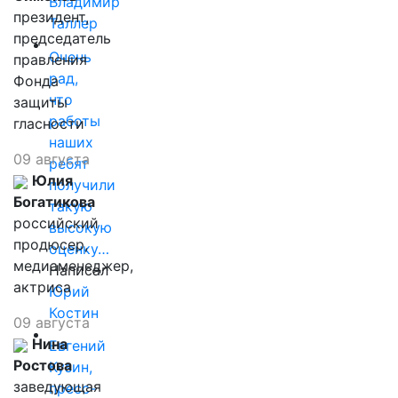
Владимир
президент,
Таллер
председатель
Очень
правления
рад,
Фонда
что
защиты
работы
гласности
наших
09 августа
ребят
Юлия
получили
Богатикова
такую
российский
высокую
продюсер,
оценку…
медиаменеджер,
Написал
актриса
Юрий
Костин
09 августа
Нина
Евгений
Ростова
Кузин,
заведующая
пресс-