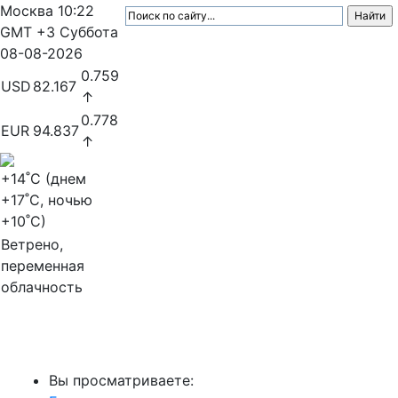
Москва
10:22
GMT +3
Суббота
08-08-2026
0.759
USD
82.167
↑
0.778
EUR
94.837
↑
+14
˚C (днем
+17
˚C, ночью
+10
˚C)
Ветрено,
переменная
облачность
МедиаПрофи
Вы просматриваете: