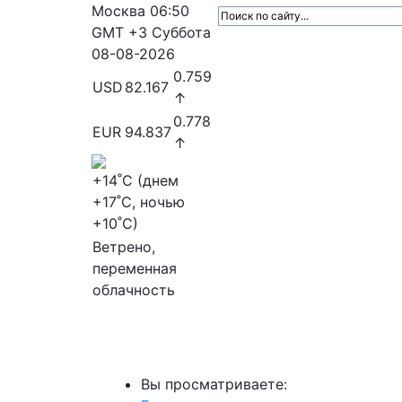
Москва
06:50
GMT +3
Суббота
08-08-2026
0.759
USD
82.167
↑
0.778
EUR
94.837
↑
+14
˚C (днем
+17
˚C, ночью
+10
˚C)
Ветрено,
переменная
облачность
МедиаПрофи
Главное
Медиарыно
Вы просматриваете: