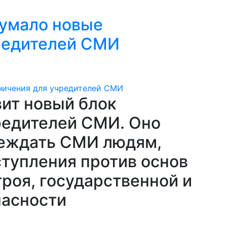
думало новые
редителей СМИ
вит новый блок
редителей СМИ. Оно
реждать СМИ людям,
тупления против основ
роя, государственной и
пасности