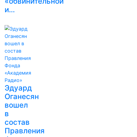
«обвинительной
и…
Эдуард
Оганесян
вошел
в
состав
Правления