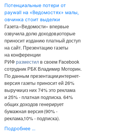
Газета
«
Ведомости» впервые
озвучила долю доходов
,
которые
приносит изданию платный доступ
на сайт. Презентацию газеты
на конференции
РИФ
разместил
в своем Facebook
сотрудник РБК Владимир Моторин.
По данным презентации
,
интернет-
версия газеты приносит ей 26%
выручки
,
из них 74% это реклама
и 25% - платная подписка. 64%
общих доходов генерирует
бумажная версия
(
90% -
реклама
,
10% - подписка).
Подробнее ...