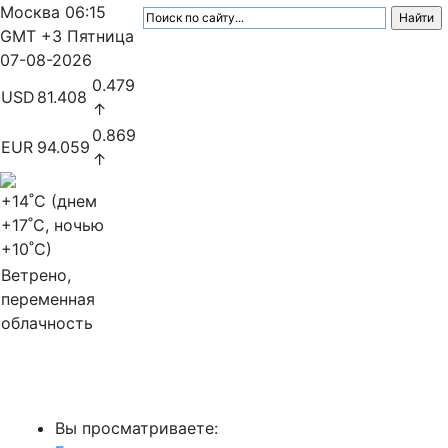
Москва
06:15
GMT +3
Пятница
07-08-2026
0.479
USD
81.408
↑
0.869
EUR
94.059
↑
+14
˚C (днем
+17
˚C, ночью
+10
˚C)
Ветрено,
переменная
облачность
МедиаПрофи
Вы просматриваете: