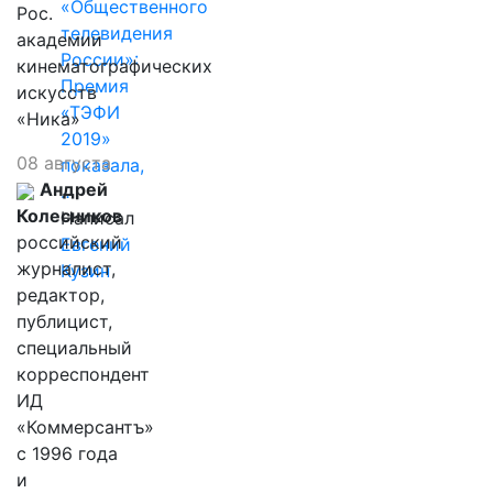
«Общественного
Рос.
телевидения
академии
России»:
кинематографических
Премия
искусств
«ТЭФИ
«Ника»
2019»
08 августа
показала,
Андрей
…
Колесников
Написал
российский
Евгений
журналист,
Кузин
редактор,
публицист,
специальный
корреспондент
ИД
«Коммерсантъ»
с 1996 года
и