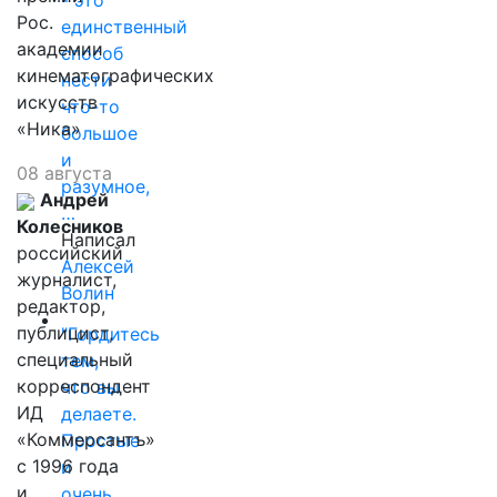
Рос.
единственный
академии
способ
кинематографических
нести
искусств
что-то
«Ника»
большое
и
08 августа
разумное,
Андрей
…
Колесников
Написал
российский
Алексей
журналист,
Волин
редактор,
публицист,
"Гордитесь
специальный
тем,
корреспондент
что вы
ИД
делаете.
«Коммерсантъ»
Простые
с 1996 года
и
и
очень