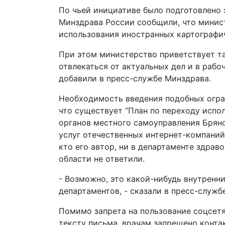
По чьей инициативе было подготовлено э
Минздрава России сообщили, что минист
использования иностранных картографич
При этом министерство приветствует та
отвлекаться от актуальных дел и в рабо
добавили в пресс-службе Минздрава.
Необходимость введения подобных огра
что существует “План по переходу испо
органов местного самоуправления Брянс
услуг отечественных интернет-компаний”.
кто его автор, ни в департаменте здрав
области не ответили.
- Возможно, это какой-нибудь внутренн
департаментов, - сказали в пресс-служб
Помимо запрета на пользование соцсет
тексту письма, врачам запрещено конта