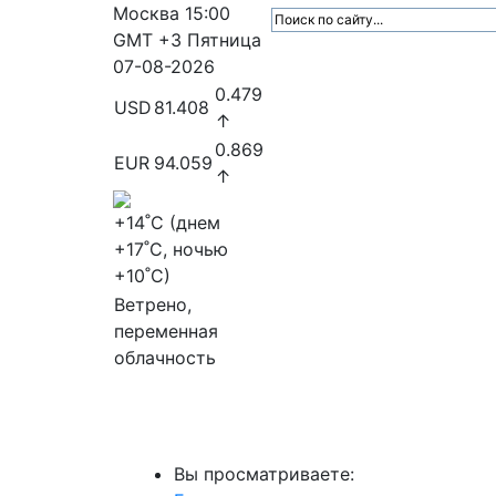
Москва
15:00
GMT +3
Пятница
07-08-2026
0.479
USD
81.408
↑
0.869
EUR
94.059
↑
+14
˚C (днем
+17
˚C, ночью
+10
˚C)
Ветрено,
переменная
облачность
МедиаПрофи
Главное
Медиарыно
Вы просматриваете: