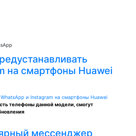
tsApp
предустанавливать
am на смартфоны Huawei
есть телефоны данной модели, смогут
бновления
лярный мессенджер