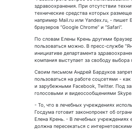
здравоохранения. При отсутствии техн
технические средства которых размеще
например Mail.ru или Yandex.ru, - пишет
браузеров “Google Chrome” и “Safari”.
По словам Елены Крень другими браузера
пользоваться можно. В пресс-службе “Я
инициативе департамента здравоохранен
компания выступает за свободу выбора 
Своим письмом Андрей Бардуков запре
пользоваться на работе соцсетями - как
и зарубежными Facebook, Twitter. Под з
голосовыми и видеосообщениями Skype
- То, что в лечебных учреждениях испол
Госдума готовит законопроект об огран
Елена Крень. - В лечебных учреждениях
должна пересекаться с интернетовскими