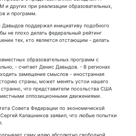
IBM и других при реализации образовательных,
ов и программ.
ис Давыдов поддержал инициативу подобного
 бы не плохо делать федеральный рейтинг
шении тех, кто является отстающим - делать
совместных образовательных программ с
ьно, - считает Денис Давыдов. - В регионах
ходить замещение смыслов - иностранная
сторию страны, может менять устои нашего
 странно, что представители посольства США
 с местными оппозиционными движениями.
тета Совета Федерации по экономической
 Сергей Калашников заявил, что любые попытки
.
подрывает саму идею абсолютно свободной