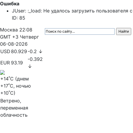
Ошибка
JUser: :_load: Не удалось загрузить пользователя с
ID: 85
Москва
22:08
GMT +3
Четверг
06-08-2026
USD
80.929
-0.2 ↓
-0.392
EUR
93.19
↓
+14
˚C (днем
+17
˚C, ночью
+10
˚C)
Ветрено,
переменная
облачность