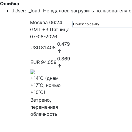
Ошибка
JUser: :_load: Не удалось загрузить пользователя с 
Москва
06:24
GMT +3
Пятница
07-08-2026
0.479
USD
81.408
↑
0.869
EUR
94.059
↑
+14
˚C (днем
+17
˚C, ночью
+10
˚C)
Ветрено,
переменная
облачность