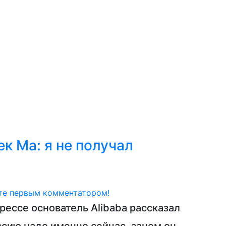
к
Мастерство
Сообщество
Обзор событий
Н
к Ма: я не получал
те первым комментатором!
рессе основатель Alibaba рассказал