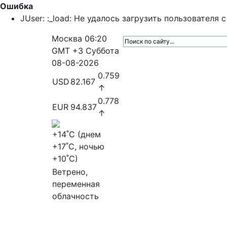
Ошибка
JUser: :_load: Не удалось загрузить пользователя с 
Москва
06:20
GMT +3
Суббота
08-08-2026
0.759
USD
82.167
↑
0.778
EUR
94.837
↑
+14
˚C (днем
+17
˚C, ночью
+10
˚C)
Ветрено,
переменная
облачность