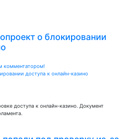
нопроект о блокировании
но
м комментатором!
ровке доступа к онлайн-казино. Документ
рламента.