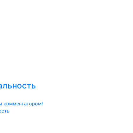
к
Мастерство
Сообщество
Обзор событий
Н
уальность
м комментатором!