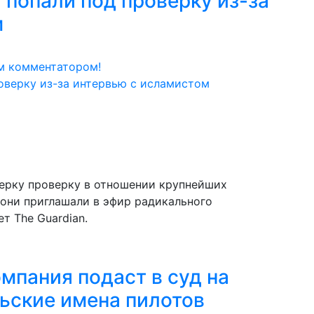
 попали под проверку из-за
м
м комментатором!
верку проверку в отношении крупнейших
 они приглашали в эфир радикального
т The Guardian.
пания подаст в суд на
льские имена пилотов