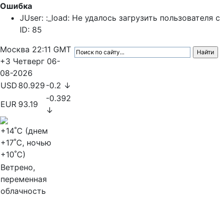
Ошибка
JUser: :_load: Не удалось загрузить пользователя с
ID: 85
Москва
22:11
GMT
+3
Четверг
06-
08-2026
USD
80.929
-0.2 ↓
-0.392
EUR
93.19
↓
+14
˚C (днем
+17
˚C, ночью
+10
˚C)
Ветрено,
переменная
облачность