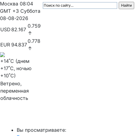
Москва
08:04
GMT +3
Суббота
08-08-2026
0.759
USD
82.167
↑
0.778
EUR
94.837
↑
+14
˚C (днем
+17
˚C, ночью
+10
˚C)
Ветрено,
переменная
облачность
МедиаПрофи
Вы просматриваете: